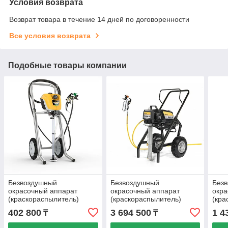
Условия возврата
Возврат товара в течение 14 дней по договоренности
Все условия возврата
Подобные товары компании
Безвоздушный
Безвоздушный
Без
окрасочный аппарат
окрасочный аппарат
окра
(краскораспылитель)
(краскораспылитель)
(кра
Wagner Control Pro 350M
WAGNER ProSpray 3.39
WAG
402 800
3 694 500
1 4
₸
₸
HEA