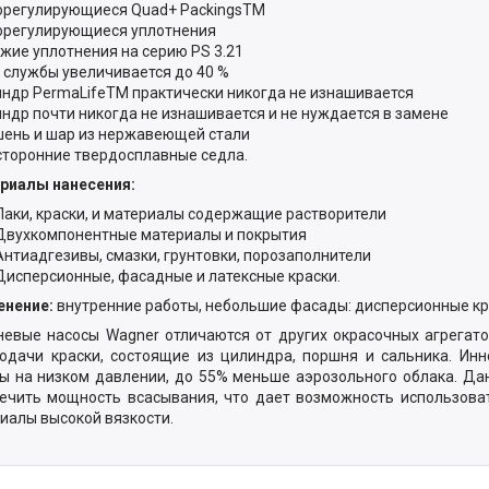
орегулирующиеся Quad+ PackingsTM
орегулирующиеся уплотнения
ожие уплотнения на серию PS 3.21
к службы увеличивается до 40 %
индр PermaLifeTM практически никогда не изнашивается
индр почти никогда не изнашивается и не нуждается в замене
шень и шар из нержавеющей стали
сторонние твердосплавные седла.
риалы нанесения:
Лаки, краски, и материалы содержащие растворители
Двухкомпонентные материалы и покрытия
Антиадгезивы, смазки, грунтовки, порозаполнители
Дисперсионные, фасадные и латексные краски.
енение:
внутренние работы, небольшие фасады: дисперсионные кр
евые насосы Wagner отличаются от других окрасочных агрегато
одачи краски, состоящие из цилиндра, поршня и сальника. Инн
ы на низком давлении, до 55% меньше аэрозольного облака. Да
ечить мощность всасывания, что дает возможность использова
иалы высокой вязкости.