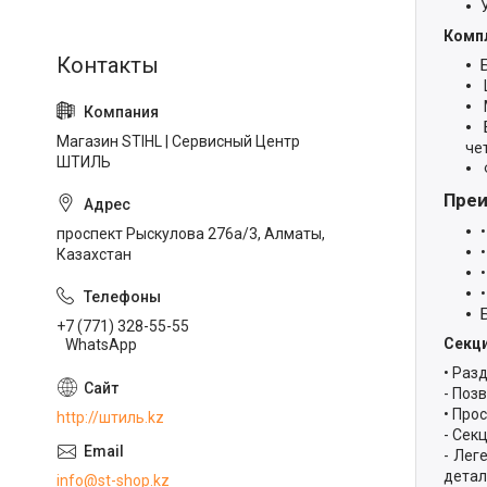
Компл
Магазин STIHL | Сервисный Центр
че
ШТИЛЬ
Преи
проспект Рыскулова 276а/3, Алматы,
Казахстан
+7 (771) 328-55-55
Секци
WhatsApp
• Раз
- Поз
• Про
http://штиль.kz
- Сек
- Лег
детал
info@st-shop.kz