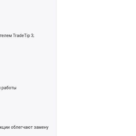
телем TradeTip 3;
я работы
укции облегчают замену