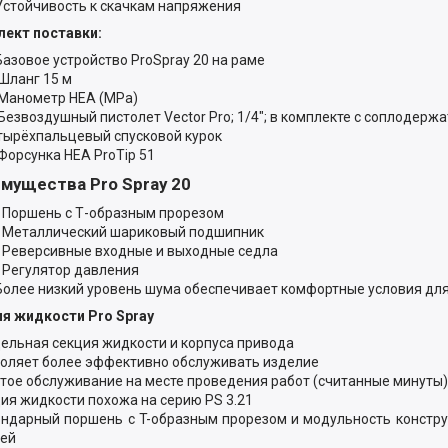
Устойчивость к скачкам напряжения
ект поставки:
Базовое устройство ProSpray 20 на раме
Шланг 15 м
Манометр HEA (MPa)
Безвоздушный пистолет Vector Pro; 1/4"; в комплекте с соплодержа
тырёхпальцевый спусковой курок
Форсунка HEA ProTip 51
мущества Pro Spray 20
• Поршень с Т-образным прорезом
• Металлический шариковый подшипник
• Реверсивные входные и выходные седла
• Регулятор давления
Более низкий уровень шума обеспечивает комфортные условия дл
я жидкости Pro Spray
дельная секция жидкости и корпуса привода
воляет более эффективно обслуживать изделие
стое обслуживание на месте проведения работ (считанные минуты)
ция жидкости похожа на серию PS 3.21
ендарный поршень с T-образным прорезом и модульность констр
ей