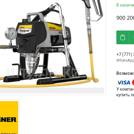
В налич
900 20
+7 (771)
WhatsAp
У компа
купить л