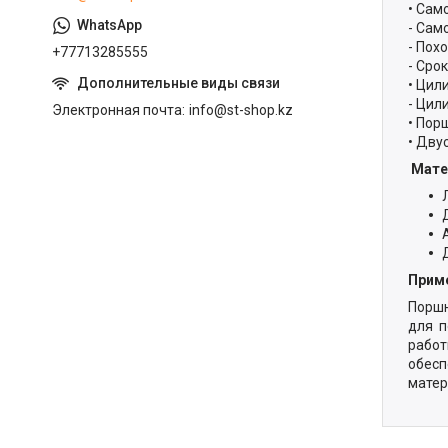
• Сам
- Сам
- Пох
+77713285555
- Сро
• Цил
- Цил
Электронная почта
info@st-shop.kz
• Пор
• Дву
Мате
Прим
Поршн
для п
работ
обесп
матер