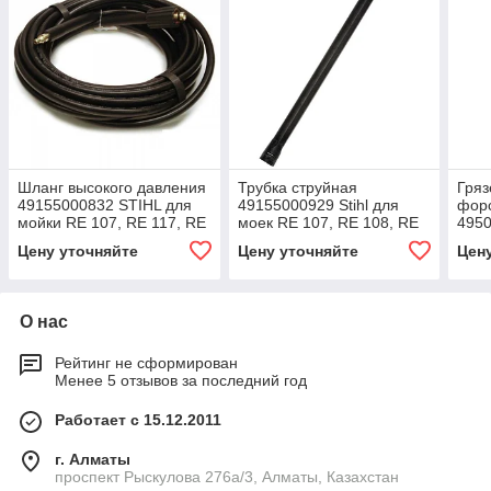
Шланг высокого давления
Трубка струйная
Гряз
49155000832 STIHL для
49155000929 Stihl для
форс
мойки RE 107, RE 117, RE
моек RE 107, RE 108, RE
4950
108, RE 118
118, RE 119, RE 128 Plus
моек
Цену уточняйте
Цену уточняйте
Цен
О нас
Рейтинг не сформирован
Менее 5 отзывов за последний год
Работает с 15.12.2011
г. Алматы
проспект Рыскулова 276а/3, Алматы, Казахстан