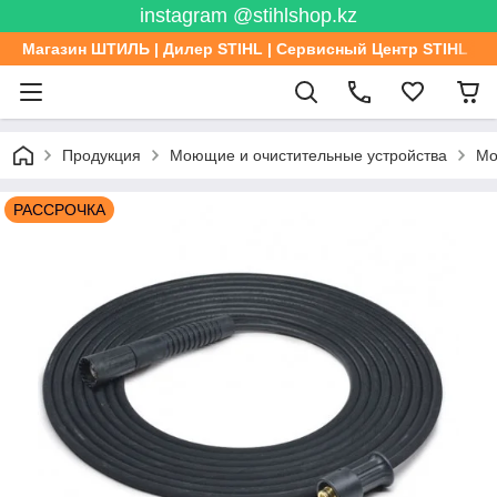
instagram @stihlshop.kz
Магазин ШТИЛЬ | Дилер STIHL | Сервисный Центр STIHL
Продукция
Моющие и очистительные устройства
Мо
РАССРОЧКА