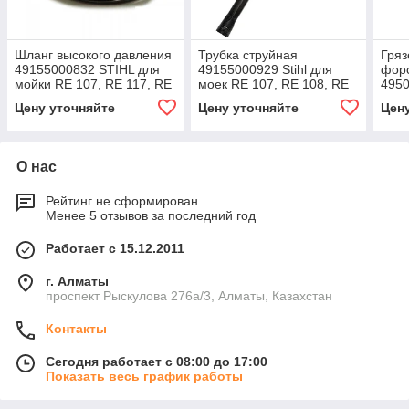
Шланг высокого давления
Трубка струйная
Гряз
49155000832 STIHL для
49155000929 Stihl для
форс
мойки RE 107, RE 117, RE
моек RE 107, RE 108, RE
4950
108, RE 118
118, RE 119, RE 128 Plus
моек
Цену уточняйте
Цену уточняйте
Цен
О нас
Рейтинг не сформирован
Менее 5 отзывов за последний год
Работает с 15.12.2011
г. Алматы
проспект Рыскулова 276а/3, Алматы, Казахстан
Контакты
Сегодня работает с 08:00 до 17:00
Показать весь график работы