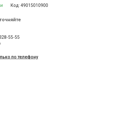
ии
Код:
49015010900
уточняйте
 328-55-55
p
олько по телефону