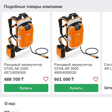
Подобные товары компании
Ранцевый аккумулятор
Ранцевый аккумулятор
Сист
STIHL AR 1000
STIHL AR 3000
AR L
48714006505
48654006520
488 700
601 000
₸
₸
Цен
Купить
Купить
О нас