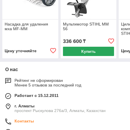
Насадка для удаления
Мультимотор STIHL MM
Цили
мха MF-MM
56
комп
STIH
700,
336 600
₸
порш
Цену уточняйте
Цен
Купить
О нас
Рейтинг не сформирован
Менее 5 отзывов за последний год
Работает с 15.12.2011
г. Алматы
проспект Рыскулова 276а/3, Алматы, Казахстан
Контакты