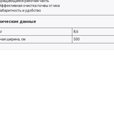
Вращающаяся рабочая часть
Эффективная очистка почвы от мха
Габаритность и удобство
нические данные
кг
8,6
чая ширина, см
500