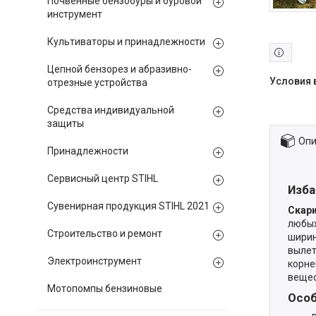
Почвенные бензобуры и буровой
инструмент
Культиваторы и принадлежности
Цепной бензорез и абразивно-
отрезные устройства
Средства индивидуальной
защиты
Опи
Принадлежности
Сервисный центр STIHL
Изба
Сувенирная продукция STIHL 2021
Скар
любых
Строительство и ремонт
ширин
вылет
Электроинструмент
корне
вещес
Мотопомпы бензиновые
Особ