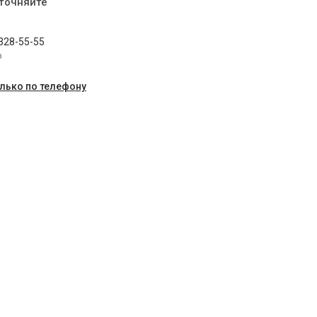
уточняйте
 328-55-55
p
олько по телефону