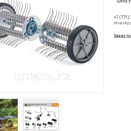
Цену 
+7 (771)
WhatsAp
Заказ т