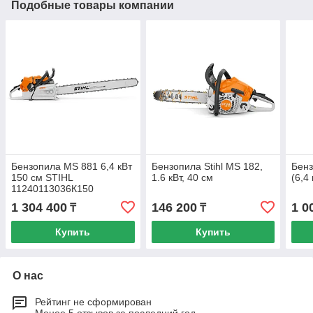
Подобные товары компании
Бензопила MS 881 6,4 кВт
Бензопила Stihl MS 182,
Бенз
150 см STIHL
1.6 кВт, 40 см
(6,4 
11240113036К150
1 304 400
146 200
1 0
₸
₸
Купить
Купить
О нас
Рейтинг не сформирован