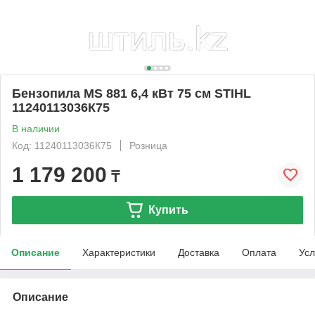
Бензопила MS 881 6,4 кВт 75 см STIHL
11240113036К75
В наличии
Код: 11240113036К75
Розница
1 179 200
₸
Купить
Описание
Характеристики
Доставка
Оплата
Усл
Описание