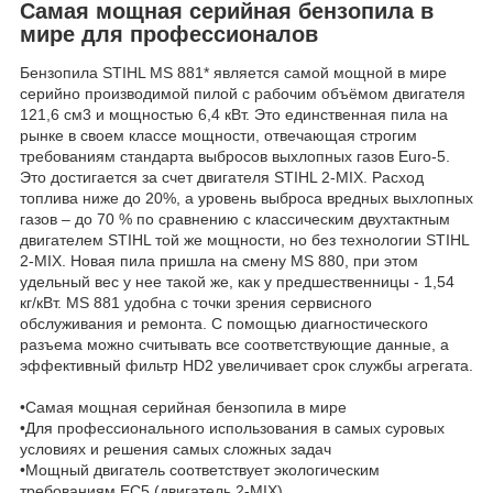
Самая мощная серийная бензопила в
мире для профессионалов
Бензопила STIHL MS 881* является самой мощной в мире
серийно производимой пилой с рабочим объёмом двигателя
121,6 см3 и мощностью 6,4 кВт. Это единственная пила на
рынке в своем классе мощности, отвечающая строгим
требованиям стандарта выбросов выхлопных газов Euro-5.
Это достигается за счет двигателя STIHL 2-MIX. Расход
топлива ниже до 20%, а уровень выброса вредных выхлопных
газов – до 70 % по сравнению с классическим двухтактным
двигателем STIHL той же мощности, но без технологии STIHL
2-MIX. Новая пила пришла на смену MS 880, при этом
удельный вес у нее такой же, как у предшественницы - 1,54
кг/кВт. MS 881 удобна с точки зрения сервисного
обслуживания и ремонта. С помощью диагностического
разъема можно считывать все соответствующие данные, а
эффективный фильтр HD2 увеличивает срок службы агрегата.
•Самая мощная серийная бензопила в мире
•Для профессионального использования в самых суровых
условиях и решения самых сложных задач
•Мощный двигатель соответствует экологическим
требованиям ЕС5 (двигатель 2-MIX)