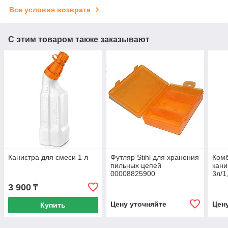
Все условия возврата
С этим товаром также заказывают
Канистра для смеси 1 л
Футляр Stihl для хранения
Ком
пильных цепей
кани
00008825900
3л/1
3 900
₸
Цену уточняйте
Цен
Купить