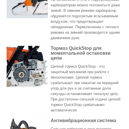
карбюратором можно положиться даже
зимой. В зимнем режиме карбюратор
обдувается подогретым всасываемым
воздухом, что предотвращает
обледенение. Переключение с летнего
режима на зимний производится одним
движением руки.
Тормоз QuickStop для
моментальной остановки
цепи
Цепной тормоз QuickStop - это
защитный механизм при работе с
бензопилами. Цепной тормоз
срабатывает при нажатии на передний
упор для рук и за считанные доли
секунды останавливает пильную цепь.
При достаточно сильной отдаче цепной
тормоз QuickStop срабатывает
автоматически.
Антивибрационная система
Сильная вибрация в зоне рукояток