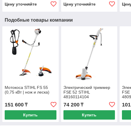
Цену уточняйте
Цену уточняйте
Цен
Подобные товары компании
Мотокоса STIHL FS 55
Электрический триммер
Элек
(0,75 кВт | нож и леска)
FSE 52 STIHL
FSE 
48160114104
480
151 600
74 200
101
₸
₸
Купить
Купить