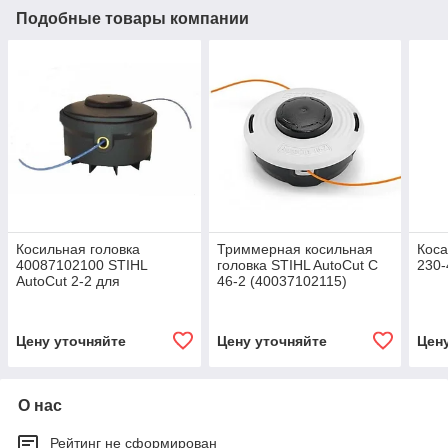
Подобные товары компании
Косильная головка
Триммерная косильная
Кос
40087102100 STIHL
головка STIHL AutoCut C
230-
AutoCut 2-2 для
46-2 (40037102115)
триммеров FSE 52, FSA
56
Цену уточняйте
Цену уточняйте
Цен
О нас
Рейтинг не сформирован