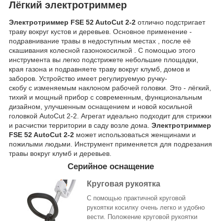
Лёгкий электротриммер
Электротриммер FSE 52 AutoCut 2-2
отлично подстригает
траву вокруг кустов и деревьев. Основное применение -
подравнивание травы в недоступным местах , после её
скашивания колесной газонокосилкой . С помощью
этого
инструмента вы легко подстрижете небольшие площадки,
края газона и подравняете траву вокруг клумб, домов и
заборов. Устройство имеет регулируемую ручку-
скобу с изменяемым наклоном рабочей головки. Это - лёгкий,
тихий и мощный прибор с современным, функциональным
дизайном, улучшенным оснащением и новой косильной
головкой AutoCut 2-2. Агрегат идеально подходит для стрижки
и расчистки территории в саду возле дома.
Электротриммер
FSE 52 AutoCut 2-2
может использоваться женщинами и
пожилыми людьми. Инструмент применяется для подрезания
травы вокруг клумб и деревьев.
Серийное оснащение
Круговая рукоятка
С помощью практичной круговой
рукоятки косилку очень легко и удобно
вести. Положение круговой рукоятки