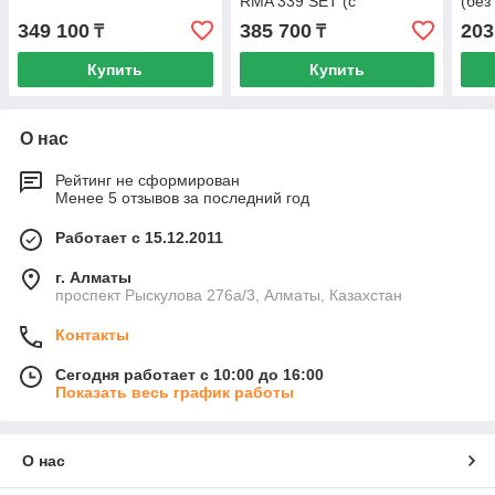
RMA 339 SET (с
(без
аккумулятором AK 30 и
349 100
385 700
203
₸
₸
зарядкой AL 101)
Купить
Купить
О нас
Рейтинг не сформирован
Менее 5 отзывов за последний год
Работает с 15.12.2011
г. Алматы
проспект Рыскулова 276а/3, Алматы, Казахстан
Контакты
Сегодня работает с 10:00 до 16:00
Показать весь график работы
О нас