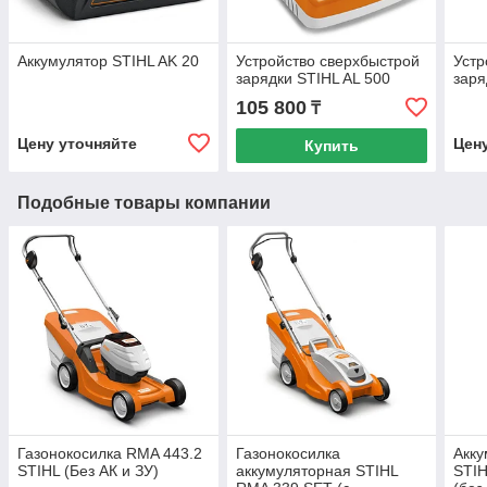
Аккумулятор STIHL AK 20
Устройство сверхбыстрой
Устр
зарядки STIHL AL 500
заря
105 800
₸
Цену уточняйте
Цен
Купить
Подобные товары компании
Газонокосилка RMA 443.2
Газонокосилка
Акк
STIHL (Без АК и ЗУ)
аккумуляторная STIHL
STIH