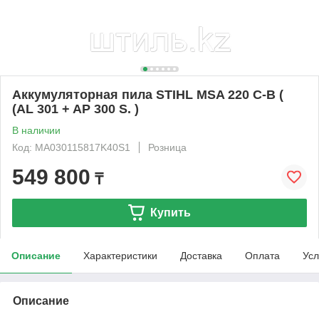
Аккумуляторная пила STIHL MSA 220 C-B (
(AL 301 + AP 300 S. )
В наличии
Код: MA030115817K40S1
Розница
549 800
₸
Купить
Описание
Характеристики
Доставка
Оплата
Усл
Описание