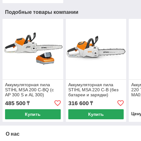
Подобные товары компании
Аккумуляторная пила
Аккумуляторная пила
Акку
STIHL MSA 200 C-BQ (с
STIHL MSA 220 C-B (без
220 
AP 300 S и AL 300)
батареи и зарядки)
MA0
и ЗУ
485 500
316 600
₸
₸
Цен
Купить
Купить
О нас