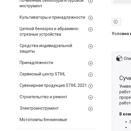
Почвенные бензобуры и буровой
инструмент
Культиваторы и принадлежности
Цепной бензорез и абразивно-
отрезные устройства
Средства индивидуальной
защиты
Опи
Принадлежности
Сервисный центр STIHL
Суч
Сувенирная продукция STIHL 2021
Униве
работ
Строительство и ремонт
проре
работ
Электроинструмент
В ком
Мотопомпы бензиновые