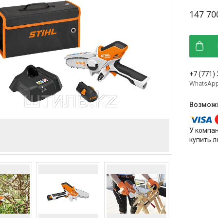
147 70
+7 (771)
WhatsAp
У компа
купить л