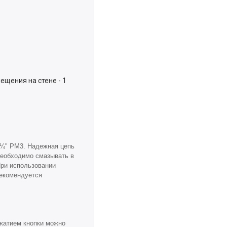
ещения на стене - 1
 ¼" PM3. Надежная цепь
необходимо смазывать в
При использовании
рекомендуется
жатием кнопки можно