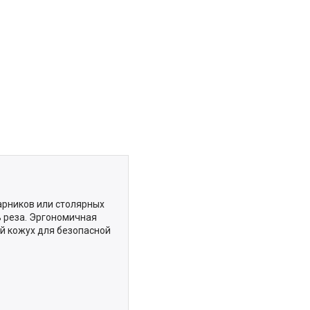
арников или столярных
ь реза. Эргономичная
й кожух для безопасной