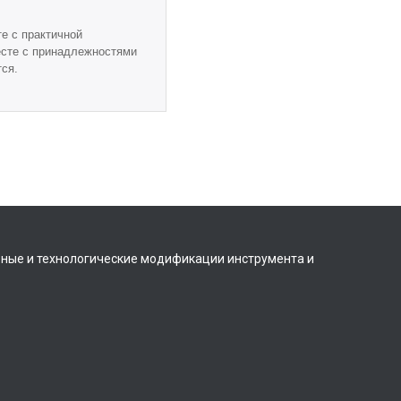
е с практичной
есте с принадлежностями
тся.
вные и технологические модификации инструмента и