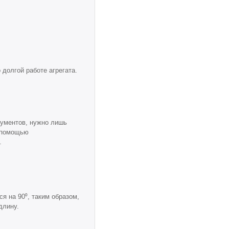
 долгой работе агрегата.
рументов, нужно лишь
с помощью
.
я на 90⁰, таким образом,
длину.