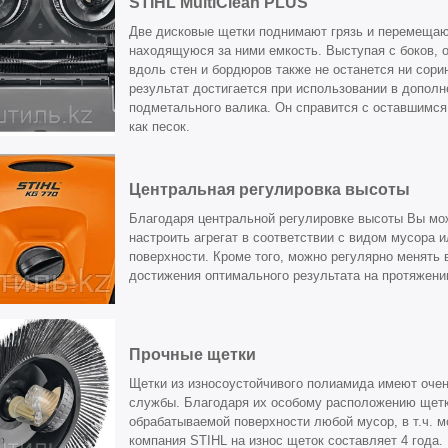
STIHL MultiClean PLUS
Две дисковые щетки поднимают грязь и перемещаю
находящуюся за ними емкость. Выступая с боков, о
вдоль стен и бордюров также не останется ни сор
результат достигается при использовании в допол
подметального валика. Он справится с оставшимся
как песок.
Центральная регулировка высоты
Благодаря центральной регулировке высоты Вы мо
настроить агрегат в соответствии с видом мусора 
поверхности. Кроме того, можно регулярно менять
достижения оптимального результата на протяжени
Прочные щетки
Щетки из износоустойчивого полиамида имеют оче
службы. Благодаря их особому расположению щет
обрабатываемой поверхности любой мусор, в т.ч. м
компания STIHL на износ щеток составляет 4 года.