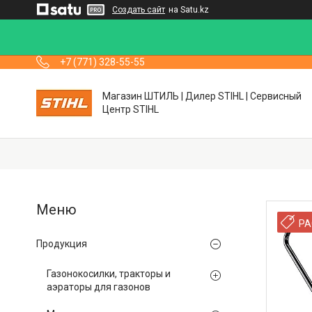
Создать сайт
на Satu.kz
+7 (771) 328-55-55
Магазин ШТИЛЬ | Дилер STIHL | Сервисный
Центр STIHL
РА
Продукция
Газонокосилки, тракторы и
аэраторы для газонов