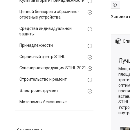
Культиваторы и принадлежности
Цепной бензорез и абразивно-
отрезные устройства
Средства индивидуальной
защиты
Опи
Принадлежности
Сервисный центр STIHL
Луч
Сувенирная продукция STIHL 2021
Мощно
площа
Строительство и ремонт
трати
оптим
Электроинструмент
препя
встав
Мотопомпы бензиновые
STIHL
Устро
внутр