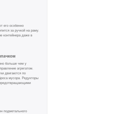
т его особенно
пится за ручкой на раму.
е контейнера даже в
лпачком
нно больше чем у
правление агрегатом.
тки двигаются по
броса мусора. Редукторы
 предотвращающими
он подметального