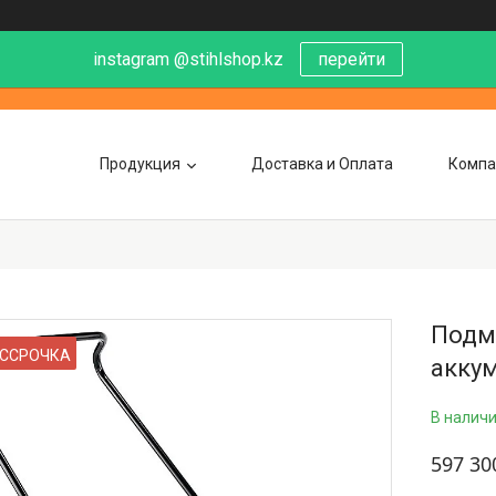
instagram @stihlshop.kz
перейти
Продукция
Доставка и Оплата
Компа
Подм
ССРОЧКА
аккум
В налич
597 30