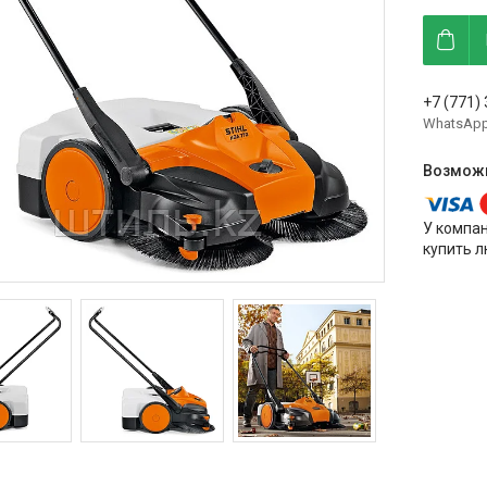
+7 (771)
WhatsAp
У компа
купить л