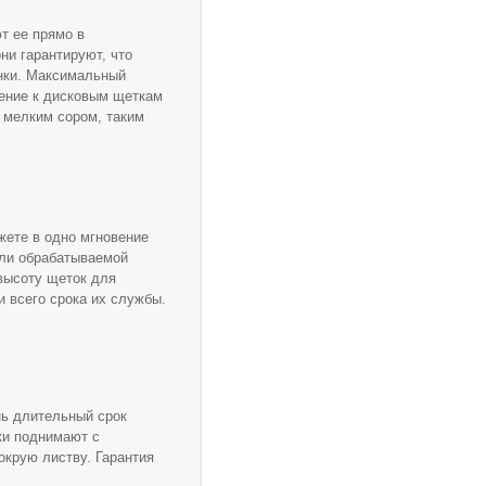
т ее прямо в
ни гарантируют, что
инки. Максимальный
нение к дисковым щеткам
 мелким сором, таким
жете в одно мгновение
или обрабатываемой
 высоту щеток для
и всего срока их службы.
нь длительный срок
ки поднимают с
окрую листву. Гарантия