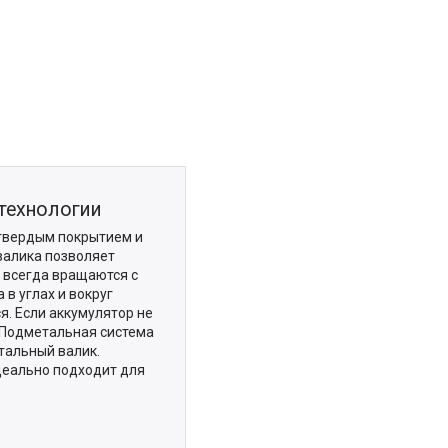
технологии
 твердым покрытием и
валика позволяет
 всегда вращаются с
в углах и вокруг
я. Если аккумулятор не
. Подметальная система
тальный валик.
деально подходит для