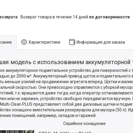
возврат товара в течение 14 дней
по договоренности
сание
Характеристики
Информация для заказа
шая модель с использованием аккумуляторной 
е аккумуляторное подметальное устройство для поверхностей с
дью до 2000 м². Аккумуляторный привод щеток и подметального 
ть меньше усилий на продвижение агрегата вперед. Щетки и валик
альной скоростью. Они превосходно справляются с уборкой мусора 
тствий, т.к. вращаются даже тогда, когда оператор останавливаетс
лен или не заряжен, устройство свободно передвигается вручную
 Multi-Clean PLUS представляет собой две дисковые щетки и подме
йство оснащено вместительным резервуаром для мусора (50 л). И
енних помещений, например, складов и гаражей.
Серийное оснащение