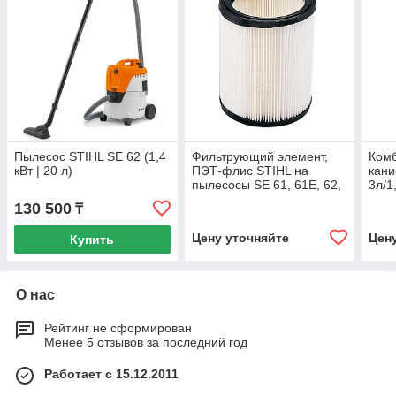
Пылесос STIHL SE 62 (1,4
Фильтрующий элемент,
Ком
кВт | 20 л)
ПЭТ-флис STIHL на
кани
пылесосы SE 61, 61E, 62,
3л/1
62E, 122, 122E
130 500
₸
Цену уточняйте
Цен
Купить
О нас
Рейтинг не сформирован
Менее 5 отзывов за последний год
Работает с 15.12.2011