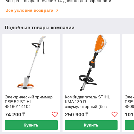
Возврат товара в течение 14 дней по договоренности
Все условия возврата
Подобные товары компании
Электрический триммер
Комбидвигатель STIHL
Элек
FSE 52 STIHL
KMA 130 R
FSE 
48160114104
аккумуляторный (без
480
батареи и зарядки)
74 200
250 900
101
₸
₸
Купить
Купить