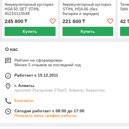
Аккумуляторный кусторез
Аккумуляторный кусторез
Теле
HSA 50 SET STIHL
STIHL HSA 66 (без
Stih
45210113548
батареи и зарядки)
245 800
221 600
42 
₸
₸
Купить
Купить
О нас
Рейтинг не сформирован
Менее 5 отзывов за последний год
Работает с 15.12.2011
г. Алматы
проспект Рыскулова 276а/3, Алматы, Казахстан
Контакты
Сегодня работает с 08:00 до 17:00
Показать весь график работы