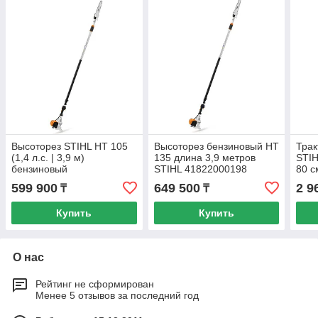
Высоторез STIHL HT 105
Высоторез бензиновый HT
Трак
(1,4 л.с. | 3,9 м)
135 длина 3,9 метров
STIH
бензиновый
STIHL 41822000198
80 с
райд
599 900
649 500
2 9
₸
₸
Купить
Купить
О нас
Рейтинг не сформирован
Менее 5 отзывов за последний год