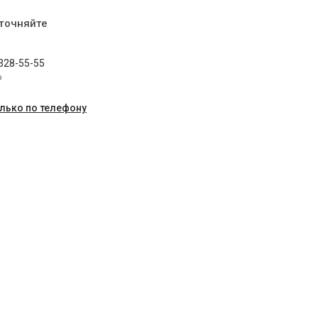
уточняйте
 328-55-55
p
олько по телефону