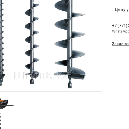
Цену 
+7 (771)
WhatsAp
Заказ т