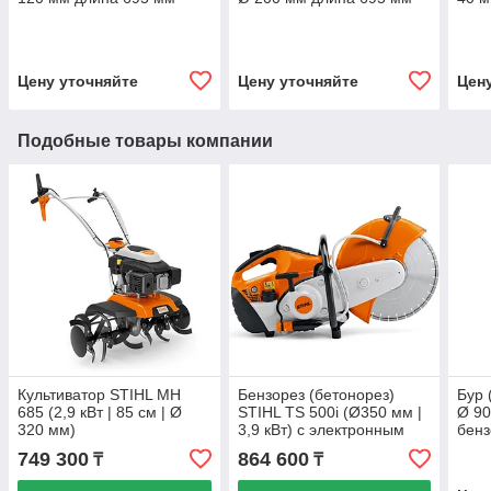
Цену уточняйте
Цену уточняйте
Цен
Подобные товары компании
Культиватор STIHL MH
Бензорез (бетонорез)
Бур 
685 (2,9 кВт | 85 см | Ø
STIHL TS 500i (Ø350 мм |
Ø 90
320 мм)
3,9 кВт) с электронным
бенз
впрыском
749 300
864 600
₸
₸