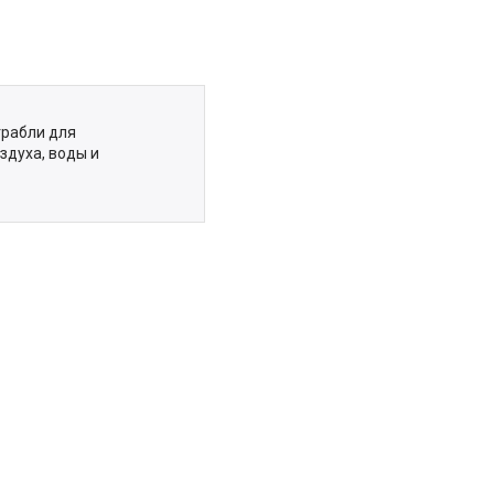
грабли для
здуха, воды и