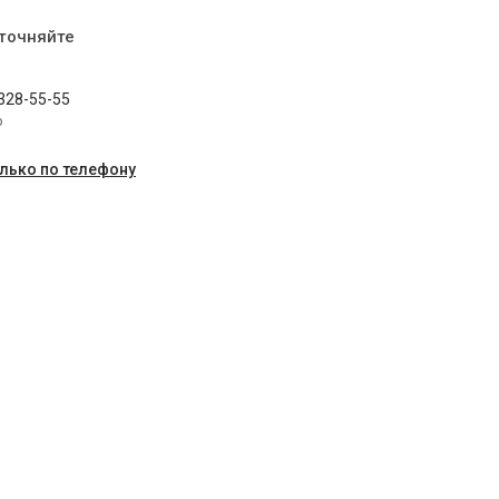
уточняйте
 328-55-55
p
олько по телефону