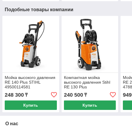
Подобные товары компании
Мойка высокого давления
Компактная мойка
Мойк
RE 140 Plus STIHL
высокого давления Stihl
RE 2
49500114581
RE 130 Plus
478
248 300
240 500
949
₸
₸
Купить
Купить
О нас