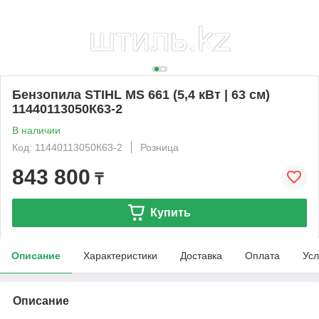
Бензопила STIHL MS 661 (5,4 кВт | 63 см)
11440113050К63-2
В наличии
Код: 11440113050К63-2
Розница
843 800
₸
Купить
Описание
Характеристики
Доставка
Оплата
Усл
Описание