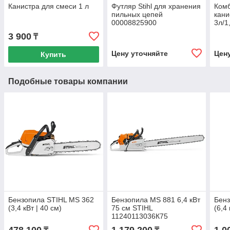
Канистра для смеси 1 л
Футляр Stihl для хранения
Ком
пильных цепей
кани
00008825900
3л/1
3 900
₸
Цену уточняйте
Цен
Купить
Подобные товары компании
Бензопила STIHL MS 362
Бензопила MS 881 6,4 кВт
Бенз
(3,4 кВт | 40 см)
75 см STIHL
(6,4 
11240113036К75