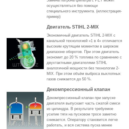
Замена патрона фильтра с PET может
осуществляться без помощи
специального инструмента. (иллюстрация-
пример)
Двигатель STIHL 2-MIX
Экономичный двигатель STIHL 2-MIX с
канальной технологией «1 в 4» отличается
высоким крутящим моментом в широком
диапазоне оборотов. При этом двигатель
экономит до 20 % топлива по сравнению с
двухтактными двигателями STIHL
аналогичной мощности без технологии 2-
MIX. При этом объём выброса выхлопных
газов снижается до 50 %.
Декомпрессионный клапан
Декомпрессионный клапан при запуске
двигателя выпускает часть сжатой смеси
из цилиндра. В результате требуемое
усилие тяги на пусковом тросе заметно
снижается. Оператору становится легче
работать, и вся система пуска менее