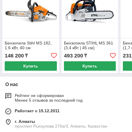
Бензопила Stihl MS 182,
Бензопила STIHL MS 361
Бенз
1.6 кВт, 40 см
(3,4 кВт | 45 см)
(1,7 
146 200
493 200
231
₸
₸
Купить
Купить
О нас
Рейтинг не сформирован
Менее 5 отзывов за последний год
Работает с 15.12.2011
г. Алматы
проспект Рыскулова 276а/3, Алматы, Казахстан