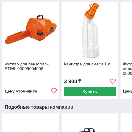
Футляр для бензопилы
Канистра для смеси 1 л
Футл
STIHL 00009004008
пил
000
3 900
₸
Цену уточняйте
Цен
Купить
Подобные товары компании