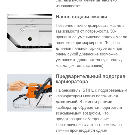
система пуска менее интенсивно
изнашивается.
Насос подачи смазки
Позволяет точно дозировать масло в
зависимости от потребности. 50-
процентное уменьшение подачи масла
возможно при маркировке "Е". При
длинной пильной гарнитуре или при
очень сухой древесине возможно
установить дополнительную подачу
масла (см. иллюстрацию).
Предварительный подогрев
карбюратора
На бензопилы STIHL с подогреваемым
карбюратором можно положиться
даже зимой. В зимнем режиме
карбюратор обдувается подогретым
всасываемым воздухом, что
предотвращает обледенение.
Переключение с летнего режима на
зимний производится одним