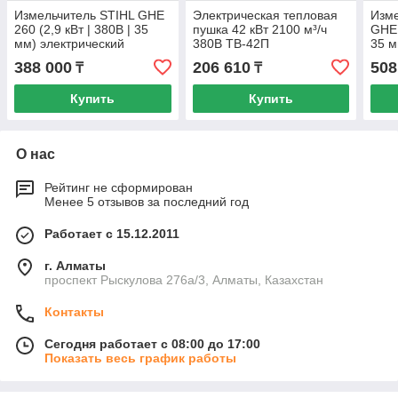
Измельчитель STIHL GHE
Электрическая тепловая
Изме
260 (2,9 кВт | 380В | 35
пушка 42 кВт 2100 м³/ч
GHE 
мм) электрический
380В ТВ-42П
35 м
садовый
тепловентилятор
сад
388 000
206 610
508
₸
₸
Купить
Купить
О нас
Рейтинг не сформирован
Менее 5 отзывов за последний год
Работает с 15.12.2011
г. Алматы
проспект Рыскулова 276а/3, Алматы, Казахстан
Контакты
Сегодня работает с 08:00 до 17:00
Показать весь график работы