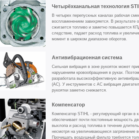
Четырёхканальная технология ST
В четырех перепускных каналах рабочая сме
воспламенением завихряется. В результате 
сжигается топливо и заметно повышается КПД
следствие, падает расход топлива и увеличи
момент в широком диапазоне оборотов.
Антивибрационная система
Сильная вибрация в зоне рукояток может при
нарушениям кровообращения в руках. Поэтом
разработала высокоэффективную антивибра
(АС). У инструментов с АС вибрация двигат
рукоятки заметно снижается.
Компенсатор
Компенсатор STIHL - регулирующий орган в к
обеспечивает почти постоянные мощность дв
выхлопа и расход топлива в течение длител
несмотря на увеличивающееся загрязнение в
Прочищать воздушный фильтр требуется тол