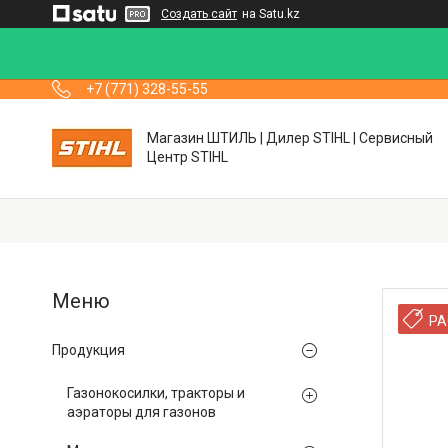
Создать сайт
на Satu.kz
+7 (771) 328-55-55
Магазин ШТИЛЬ | Дилер STIHL | Сервисный
Центр STIHL
РА
Продукция
Газонокосилки, тракторы и
аэраторы для газонов