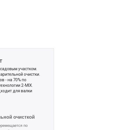
т
 садовым участком.
арительной очистки.
в - на 70% по
ехнологии 2-MIX.
дходит для валки
ьной очисткой
еремещается по