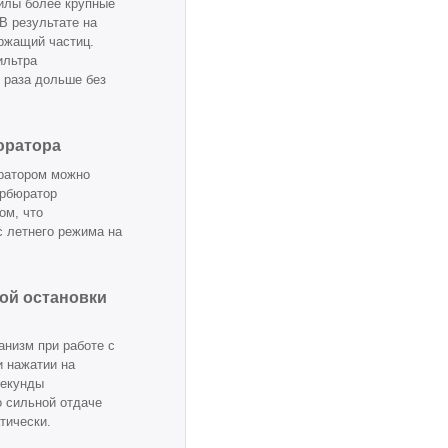
силы более крупные
В результате на
ржащий частиц.
ильтра
 раза дольше без
юратора
ратором можно
арбюратор
ом, что
 летнего режима на
ой остановки
анизм при работе с
и нажатии на
секунды
о сильной отдаче
тически.