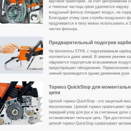
круговой траектории. За счет центробежной 
и тяжелые частицы грязи удаляются наружу. 
воздушный фильтр попадает воздух, не соде
Благодаря этому срок службы воздушного ф
продлевается и пилу можно использовать в 2
чистки фильтра.
Предварительный подогрев карб
На бензопилы STIHL с подогреваемым карбю
положиться даже зимой. В зимнем режиме к
обдувается подогретым всасываемым воздух
предотвращает обледенение. Переключение с
зимний производится одним движением руки.
Тормоз QuickStop для моментальн
цепи
Цепной тормоз QuickStop - это защитный мех
бензопилами. Цепной тормоз срабатывает пр
передний упор для рук и за считанные доли 
останавливает пильную цепь. При достаточн
цепной тормоз QuickStop срабатывает автома