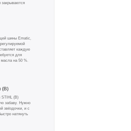
и закрываются
щей шины Ematic,
 регулируемой
аставляет каждую
ребуется для
 масла на 50 %.
 (B)
 STIHL (B)
ую забаву. Нужно
й звёздочки, и с
быстро натянуть