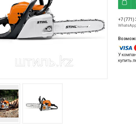
+7 (771)
WhatsAp
У компа
купить л