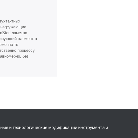
вухтактных
, нагружающие
oStart заметно
фирующий элемент в
ременно то
етственно процессу
равномерно, без
вные и технологические модификации инструмента и