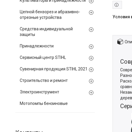
Культиваторы и принадлежности
Цепной бензорез и абразивно-
отрезные устройства
Средства индивидуальной
защиты
Опи
Принадлежности
Сервисный центр STIHL
Сов
Сувенирная продукция STIHL 2021
Совре
Разно
Строительство и ремонт
Расхо
сравн
Электроинструмент
Незам
дерев
Мотопомпы бензиновые
Сер