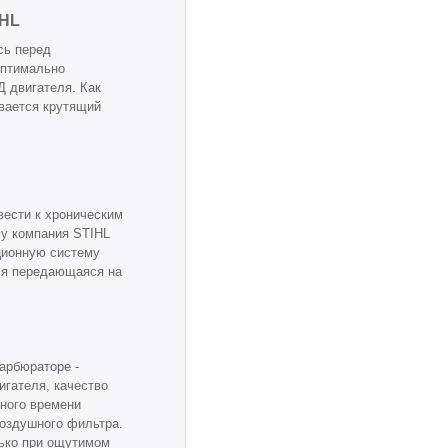
IHL
сь перед
оптимально
 двигателя. Как
вается крутящий
вести к хроническим
у компания STIHL
ционную систему
еля передающаяся на
арбюраторе -
игателя, качество
ьного времени
оздушного фильтра.
ько при ощутимом