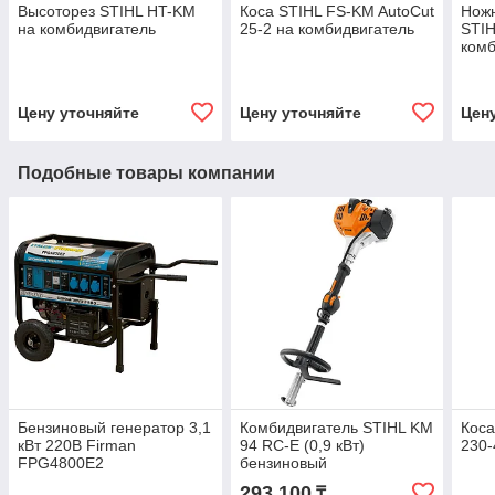
Высоторез STIHL HT-KM
Коса STIHL FS-KM AutoCut
Ножн
на комбидвигатель
25-2 на комбидвигатель
STIH
комб
Цену уточняйте
Цену уточняйте
Цен
Подобные товары компании
Бензиновый генератор 3,1
Комбидвигатель STIHL KM
Кос
кВт 220В Firman
94 RC-E (0,9 кВт)
230-
FPG4800E2
бензиновый
(бензогенератор,
293 100
₸