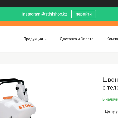
instagram @stihlshop.kz
перейти
Продукция
Доставка и Оплата
Компа
Швона
с тел
В налич
Цену 