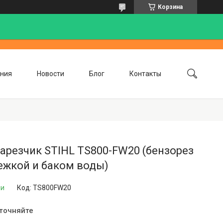
Корзина
ния
Новости
Блог
Контакты
резчик STIHL TS800-FW20 (бензорез
ежкой и баком воды)
ии
Код:
TS800FW20
уточняйте