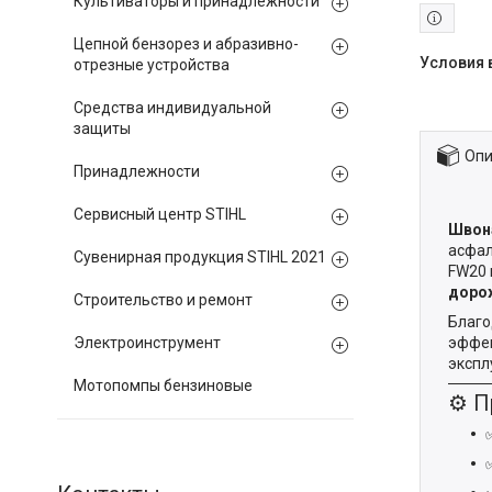
Культиваторы и принадлежности
Цепной бензорез и абразивно-
отрезные устройства
Средства индивидуальной
защиты
Опи
Принадлежности
Сервисный центр STIHL
Швона
асфал
Сувенирная продукция STIHL 2021
FW20 
доро
Строительство и ремонт
Благо
эффек
Электроинструмент
экспл
Мотопомпы бензиновые
⚙️ 