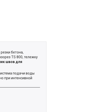
резки бетона,
зорез TS 800, тележку
чик швов для
система подачи воды
но при интенсивной