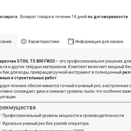
возврат товара в течение 14 дней
по договоренности
сание
Характеристики
Информация для заказа
резчик STIHL TS 800 FW20
— это профессиональное решение для 
ьта и других твёрдых материалов. Комплект включает мощный бен
и бак для воды, превращая ручной инструмент в полноценный
рез
жных и строительных работ
.
даря тележке обеспечивается точный и ровный рез, а встроенная 
тивно охлаждает диск и снижает уровень пыли, что особенно важ
уатации.
Преимущества
✅ Профессиональный уровень мощности и производительности
✅ Идеально ровный рез без усилий оператора