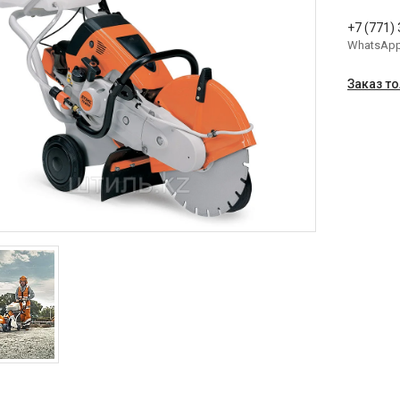
+7 (771)
WhatsAp
Заказ т