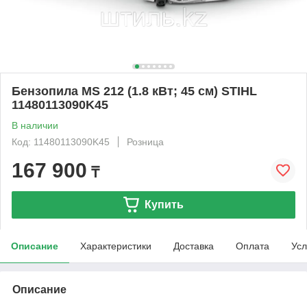
Бензопила MS 212 (1.8 кВт; 45 см) STIHL
11480113090K45
В наличии
Код: 11480113090K45
Розница
167 900
₸
Купить
Описание
Характеристики
Доставка
Оплата
Усл
Описание