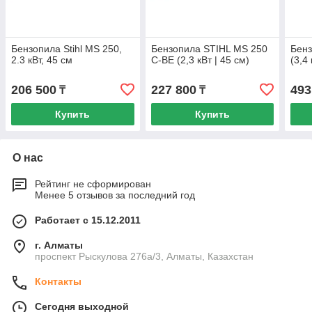
Бензопила Stihl MS 250,
Бензопила STIHL MS 250
Бенз
2.3 кВт, 45 см
C-BE (2,3 кВт | 45 см)
(3,4 
206 500
227 800
493
₸
₸
Купить
Купить
О нас
Рейтинг не сформирован
Менее 5 отзывов за последний год
Работает с 15.12.2011
г. Алматы
проспект Рыскулова 276а/3, Алматы, Казахстан
Контакты
Сегодня выходной