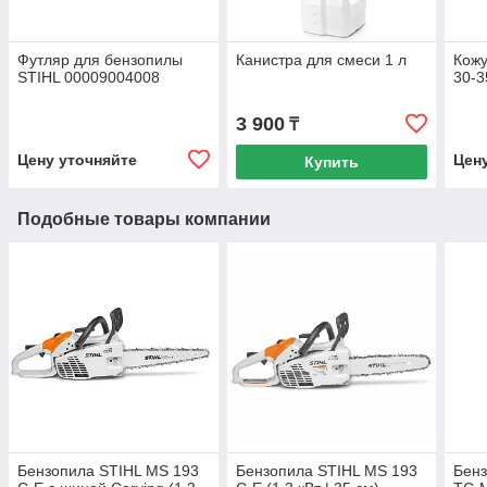
Футляр для бензопилы
Канистра для смеси 1 л
Кожу
STIHL 00009004008
30-3
3 900
₸
Цену уточняйте
Цен
Купить
Подобные товары компании
Бензопила STIHL MS 193
Бензопила STIHL MS 193
Бенз