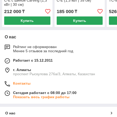
C-E с шиной Carving (1,3
C-E (1,3 кВт | 35 см)
TC-M
кВт | 30 см)
212 000
185 000
526
₸
₸
Купить
Купить
О нас
Рейтинг не сформирован
Менее 5 отзывов за последний год
Работает с 15.12.2011
г. Алматы
проспект Рыскулова 276а/3, Алматы, Казахстан
Контакты
Сегодня работает с 08:00 до 17:00
Показать весь график работы
О нас