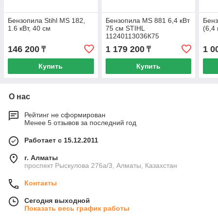
Бензопила Stihl MS 182,
Бензопила MS 881 6,4 кВт
Бенз
1.6 кВт, 40 см
75 см STIHL
(6,4 
11240113036К75
146 200
1 179 200
1 0
₸
₸
Купить
Купить
О нас
Рейтинг не сформирован
Менее 5 отзывов за последний год
Работает с 15.12.2011
г. Алматы
проспект Рыскулова 276а/3, Алматы, Казахстан
Контакты
Сегодня выходной
Показать весь график работы