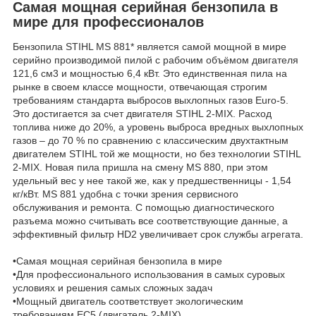
Самая мощная серийная бензопила в
мире для профессионалов
Бензопила STIHL MS 881* является самой мощной в мире
серийно производимой пилой с рабочим объёмом двигателя
121,6 см3 и мощностью 6,4 кВт. Это единственная пила на
рынке в своем классе мощности, отвечающая строгим
требованиям стандарта выбросов выхлопных газов Euro-5.
Это достигается за счет двигателя STIHL 2-MIX. Расход
топлива ниже до 20%, а уровень выброса вредных выхлопных
газов – до 70 % по сравнению с классическим двухтактным
двигателем STIHL той же мощности, но без технологии STIHL
2-MIX. Новая пила пришла на смену MS 880, при этом
удельный вес у нее такой же, как у предшественницы - 1,54
кг/кВт. MS 881 удобна с точки зрения сервисного
обслуживания и ремонта. С помощью диагностического
разъема можно считывать все соответствующие данные, а
эффективный фильтр HD2 увеличивает срок службы агрегата.
•Самая мощная серийная бензопила в мире
•Для профессионального использования в самых суровых
условиях и решения самых сложных задач
•Мощный двигатель соответствует экологическим
требованиям ЕС5 (двигатель 2-MIX)