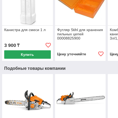
Канистра для смеси 1 л
Футляр Stihl для хранения
Ком
пильных цепей
кани
00008825900
3л/1
3 900
₸
Цену уточняйте
Цен
Купить
Подобные товары компании