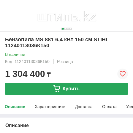
Бензопила MS 881 6,4 кВт 150 см STIHL
11240113036К150
В наличии
Код: 11240113036К150
Розница
1 304 400
₸
Купить
Описание
Характеристики
Доставка
Оплата
Усл
Описание