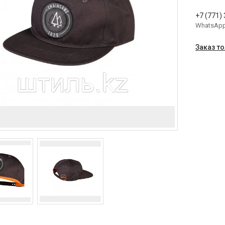
+7 (771)
WhatsAp
Заказ т