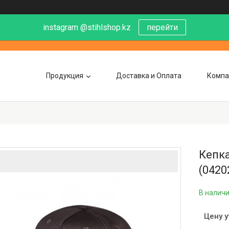
instagram @stihlshop.kz
перейти
Продукция
Доставка и Оплата
Компа
Кепк
(0420
В налич
Цену 