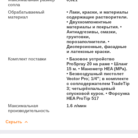
сопла
Обрабатываемый
• Лаки, краски, и материалы
материал
содержащие растворители.
• Двухкомпонентные
материалы и покрытия. •
Антиадгезивы, смазки,
грунтовки,
порозаполнители. •
Дисперсионные, фасадные
и латексные краски.
Комплект поставки
• Базовое устройство
ProSpray 20 на раме • Шланг
15 м. • Манометр HEA (MPa).
• Безвоздушный пистолет
Vector Pro; 1/4"; в комплекте
с соплодержателем TradeTip
3; четырёхпальцевый
спусковой курок. • Форсунка
HEA ProTip 517
Максимальная
1.6 л/мин
производительность
Скрыть