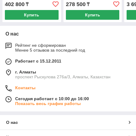
Wagner Control Pro 350M
Wagner Control Pro 250M
WAG
402 800
278 500
3 6
₸
₸
Купить
Купить
О нас
Рейтинг не сформирован
Менее 5 отзывов за последний год
Работает с 15.12.2011
г. Алматы
проспект Рыскулова 276а/3, Алматы, Казахстан
Контакты
Сегодня работает с 10:00 до 16:00
Показать весь график работы
О нас