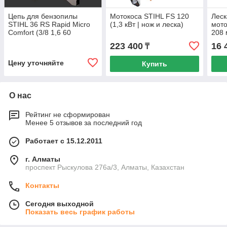
Цепь для бензопилы
Мотокоса STIHL FS 120
Леск
STIHL 36 RS Rapid Micro
(1,3 кВт | нож и леска)
мото
Comfort (3/8 1,6 60
208 
звеньев) на шину 40 см
000
223 400
16 
₸
Цену уточняйте
Купить
О нас
Рейтинг не сформирован
Менее 5 отзывов за последний год
Работает с 15.12.2011
г. Алматы
проспект Рыскулова 276а/3, Алматы, Казахстан
Контакты
Сегодня выходной
Показать весь график работы