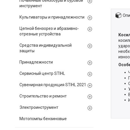
Почвенные бензобуры и буровой
инструмент
Опи
Культиваторы и принадлежности
Цепной бензорез и абразивно-
отрезные устройства
Косил
косил
Средства индивидуальной
ударо
защиты
необх
износ
Принадлежности
Особе
Сервисный центр STIHL
Сувенирная продукция STIHL 2021
Строительство и ремонт
Электроинструмент
Мотопомпы бензиновые