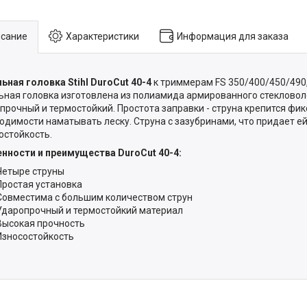
сание
Характеристики
Информация для заказа
ьная головка Stihl DuroCut 40-4
к триммерам FS 350/400/450/490,
ьная головка изготовлена из полиамида армированного стеклово
прочный и термостойкий. Простота заправки - струна крепится фик
одимости наматывать леску. Струна с зазубринами, что придает е
остойкость.
нности и преимущества DuroCut 40-4:
Четыре струны
Простая установка
Совместима с большим количеством струн
Ударопрочный и термостойкий материал
Высокая прочность
Износостойкость