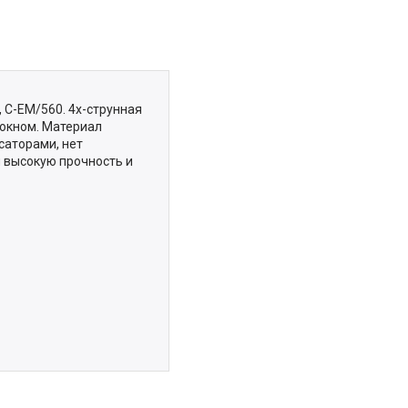
 C-EM/560. 4х-струнная
локном. Материал
саторами, нет
й высокую прочность и