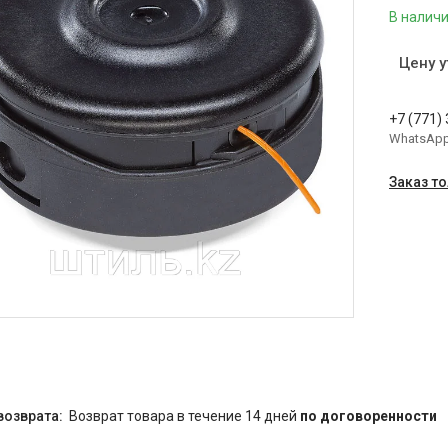
В налич
Цену 
+7 (771)
WhatsAp
Заказ т
возврат товара в течение 14 дней
по договоренности