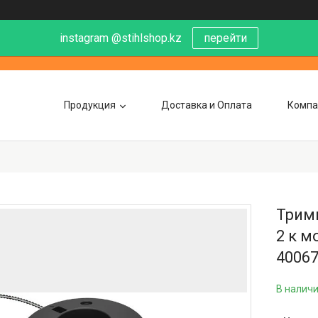
instagram @stihlshop.kz
перейти
Продукция
Доставка и Оплата
Компа
Тримм
2 к м
4006
В налич