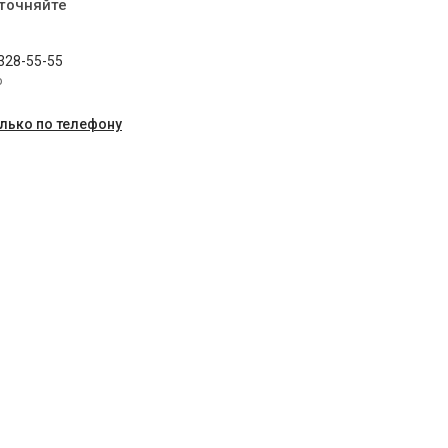
уточняйте
 328-55-55
p
олько по телефону