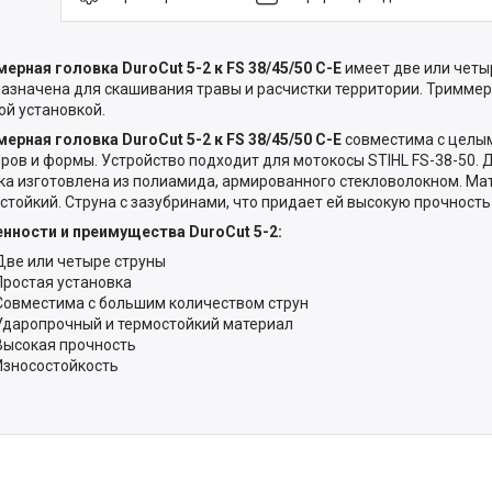
ерная головка DuroCut 5-2 к FS 38/45/50 С-Е
имеет две или четы
азначена для скашивания травы и расчистки территории. Триммер
ой установкой.
ерная головка DuroCut 5-2 к FS 38/45/50 С-Е
совместима с целым
ров и формы. Устройство подходит для мотокосы STIHL FS-38-50. 
ка изготовлена из полиамида, армированного стекловолокном. Ма
стойкий. Струна с зазубринами, что придает ей высокую прочность
нности и преимущества DuroCut 5-2:
Две или четыре струны
Простая установка
Совместима с большим количеством струн
Ударопрочный и термостойкий материал
Высокая прочность
Износостойкость