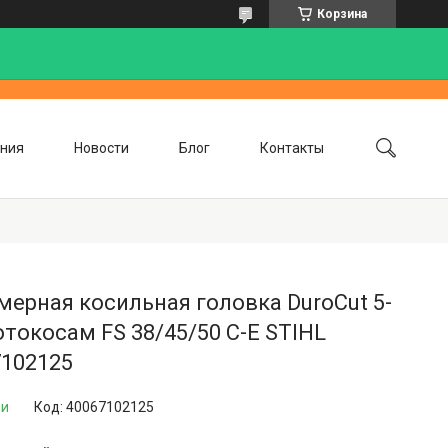
Корзина
ния
Новости
Блог
Контакты
ерная косильная головка DuroCut 5-
отокосам FS 38/45/50 С-Е STIHL
7102125
ии
Код:
40067102125