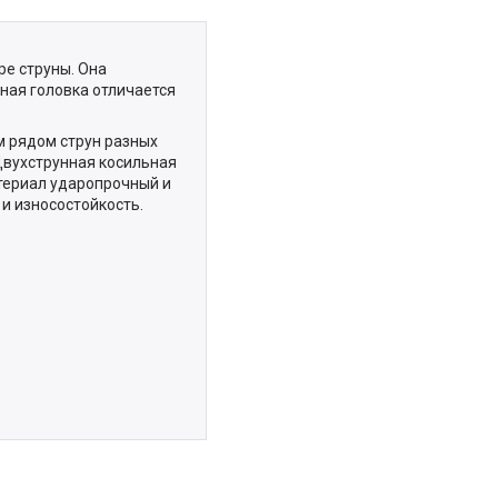
ре струны. Она
ная головка отличается
 рядом струн разных
Двухструнная косильная
териал ударопрочный и
 и износостойкость.