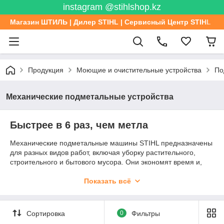
instagram @stihlshop.kz
Магазин ШТИЛЬ | Дилер STIHL | Сервисный Центр STIHL
Продукция
Моющие и очистительные устройства
По
Механические подметальные устройства
Быстрее в 6 раз, чем метла
Механические подметальные машины STIHL предназначены
для разных видов работ, включая уборку растительного,
строительного и бытового мусора. Они экономят время и,
самое главное, - заботятся о чистоте результата. В отличие
от обычной метлы, подметальная машина не оставляет
Показать всё
«пропусков» на рабочем поле, тщательно очищая каждый
сантиметр. После ее работы вам не придется оглядываться
назад – территория будет гарантированно чистой!
Сортировка
0
Фильтры