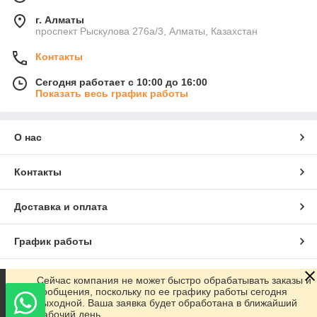
г. Алматы
проспект Рыскулова 276а/3, Алматы, Казахстан
Контакты
Сегодня работает с 10:00 до 16:00
Показать весь график работы
О нас
Контакты
Доставка и оплата
График работы
Полная версия сайта
Сейчас компания не может быстро обрабатывать заказы и
сообщения, поскольку по ее графику работы сегодня
выходной. Ваша заявка будет обработана в ближайший
Сайт создан на маркетплейсе
Satu.kz
рабочий день.