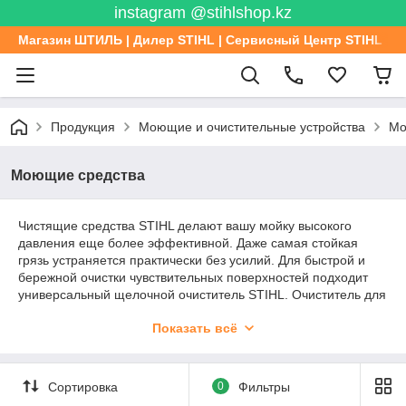
instagram @stihlshop.kz
Магазин ШТИЛЬ | Дилер STIHL | Сервисный Центр STIHL
Продукция
Моющие и очистительные устройства
Мо
Моющие средства
Чистящие средства STIHL делают вашу мойку высокого
давления еще более эффективной. Даже самая стойкая
грязь устраняется практически без усилий. Для быстрой и
бережной очистки чувствительных поверхностей подходит
универсальный щелочной очиститель STIHL. Очиститель для
ухода за транспортными средствами защищает
Показать всё
лакокрасочные поверхности и придает дополнительный
блеск.
Сортировка
0
Фильтры