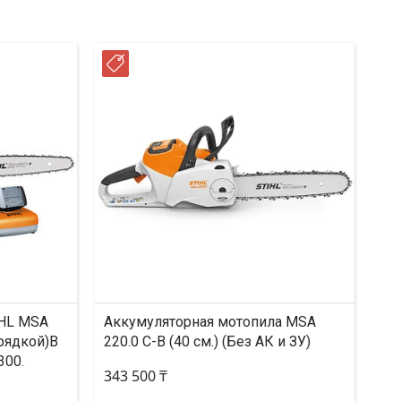
РАССРОЧКА
IHL MSA
Аккумуляторная мотопила MSA
арядкой)В
220.0 C-B (40 см.) (Без АК и ЗУ)
300.
343 500 ₸