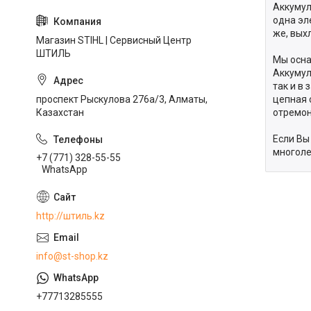
Аккумул
одна эл
же, вых
Магазин STIHL | Сервисный Центр
ШТИЛЬ
Мы осна
Аккумул
так и в
проспект Рыскулова 276а/3, Алматы,
цепная 
Казахстан
отремон
Если Вы
многоле
+7 (771) 328-55-55
WhatsApp
http://штиль.kz
info@st-shop.kz
+77713285555