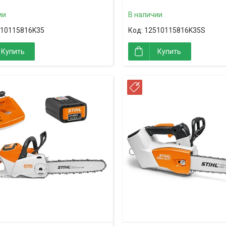
ии
В наличии
10115816K35
12510115816K35S
Купить
Купить
ССРОЧКА
РАССРОЧКА