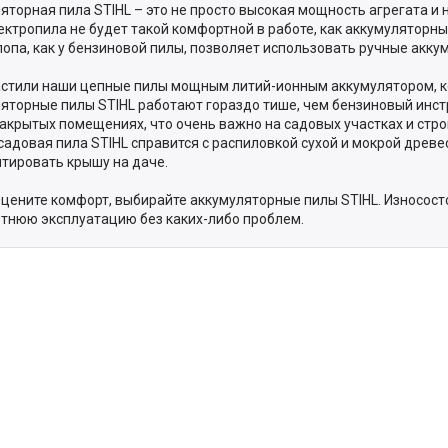
яторная пила STIHL – это не просто высокая мощность агрегата и н
ектропила не будет такой комфортной в работе, как аккумуляторны
лопа, как у бензиновой пилы, позволяет использовать ручные аккум
стили наши цепные пилы мощным литий-ионным аккумулятором, ко
яторные пилы STIHL работают гораздо тише, чем бензиновый инстр
 закрытых помещениях, что очень важно на садовых участках и стр
садовая пила STIHL справится с распиловкой сухой и мокрой древ
тировать крышу на даче.
 цените комфорт, выбирайте аккумуляторные пилы STIHL. Износос
тнюю эксплуатацию без каких-либо проблем.