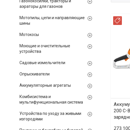
Газонокосилки, тракторы и
аэраторы для газонов
Мотопилы, цепи и направляющие
РА
шины
Мотокосы
Моющие и очистительные
устройства
Садовые измельчители
Опрыскиватели
Аккумуляторные агрегаты
Комбисистема и
мультифункциональная система
Аккуму
200 C-B
Устройства по уходу за живыми
зарядн
изгородями
273 100