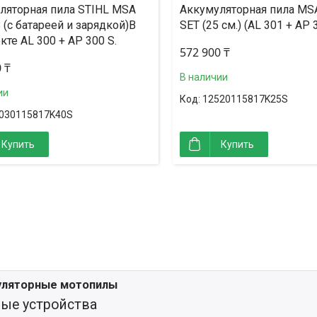
ляторная пила STIHL MSA
Аккумуляторная пила MSA
 (с батареей и зарядкой)В
SET (25 см.) (AL 301 + AP 
те AL 300 + AP 300 S.
572 900 ₸
 ₸
В наличии
ии
12520115817K25S
030115817K40S
Купить
Купить
уляторные мотопилы
ые устройства