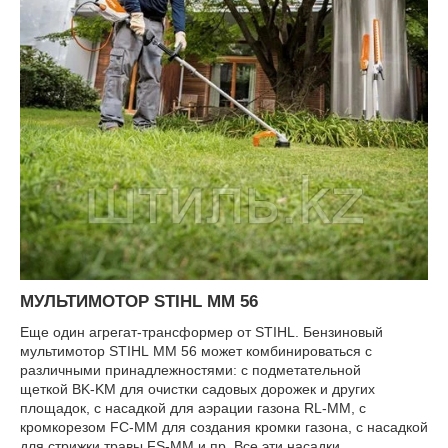
МУЛЬТИМОТОР STIHL MM 56
Еще один агрегат-трансформер от STIHL. Бензиновый
мультимотор STIHL ММ 56 может комбинироваться с
различными принадлежностями: с подметательной
щеткой BK-KM для очистки садовых дорожек и других
площадок, с насадкой для аэрации газона RL-MM, с
кромкорезом FC-MM для создания кромки газона, с насадкой
для стрижки травы FS-MM и пр. Все эти насадки