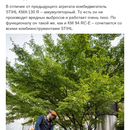
В отличие от предыдущего агрегата комбидвигатель
STIHL KMA 130 R – аккумуляторный. То есть он не
производит вредных выбросов и работает очень тихо. По
функционалу он такой же, как и KM 94 RC-E – сочетается со
всеми комбиинструментами STIHL.