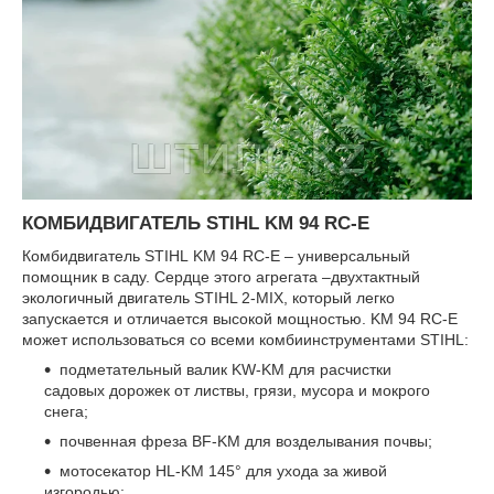
КОМБИДВИГАТЕЛЬ STIHL KM 94 RC-E
Комбидвигатель STIHL KM 94 RC-E – универсальный
помощник в саду. Сердце этого агрегата –двухтактный
экологичный двигатель STIHL 2-MIX, который легко
запускается и отличается высокой мощностью. KM 94 RC-E
может использоваться со всеми комбиинструментами STIHL:
подметательный валик KW-KM для расчистки
садовых дорожек от листвы, грязи, мусора и мокрого
снега;
почвенная фреза BF-KM для возделывания почвы;
мотосекатор HL-KM 145° для ухода за живой
изгородью;