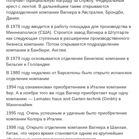
получает официальную награду за службу, Федеральный
крест с лентой. В дальнейшем также открываются
подразделения компании Вагнера в Австралии, Брондби,
Дании.
В 1978 году вводится в работу площадка для производства в
Миннеаполисе (США). Строится завод Вагнера в Штутгарте
как следующая ступенька в расширении производственного
бизнеса компании. Потом открывается подразделение
компании в Банбюри, Англии.
В 1979 году основывается отделение Бенелюкс компании в
Бельгии и Голландии.
В 1980 году недалеко от Барселоны было открыто испанское
отделение компании.
1994 год ознаменован приобретением в Италии компании
ltep. А в ноябре того же года Вагнер приобретает еще одну
компанию — Lematec haus and Garten-technik (Gmbh) в
Маннчхайме.
1995 год. Очень успешным и удачным было приобретение
компании Колора в Италии.
1998 год. Открыто отделение компании Вагнера в Шанхае,
Китае, что через время становится одним из крупнейших