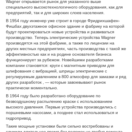
Wagner открывается рынок для указанного выше
специального высокотехнологичного оборудования, как для
предприятий, так и для широких слоев населения.
В 1954 году инженер уже строит в городе Фридрихшафен-
Фишбах двухэтажное офисное здание и фабрику на которой
будут проектироваться новые устройства и развиваться
производство. Теперь электрические устройства Wagner
производятся на этой фабрике, а также по лицензии на
других местных предприятиях, часть производства с такой же
эффективностью как и на родине основателя бизнеса
функционирует за рубежом. Новейшими разработками
компании становятся: круги с магнитным приводом для
шлифования с вибрацией, шприцы электрические с
регулируемым давлением в 800 атмосфер для замазки и ряд
других разработок , — которые завоевывают рынок
практически моментально.
В 1964 году было разработано оборудование по
безвоздушному распылению краски с использованием
высокого давления. Первые устройства производились с
поршневыми насосами, а позднее стал использоваться и
гидропривод.
Такие мощные установки были сильно востребованы и
служили длительное время без поломок не требуя ремонта.