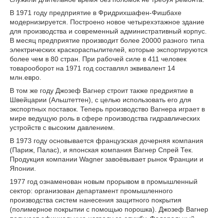
В 1971 году предприятие в Фридрихшафен-Фишбахе
модернизируется. Построено новое четырехэтажное здание
для производства и современный административный корпус.
В месяц предприятие производит более 20000 разного типа
электрических краскораспылителей, которые экспортируются
более чем в 80 стран. При рабочей силе в 411 человек
товарооборот на 1971 год составлял эквивалент 14
млн.евро.
В том же году Джозеф Вагнер строит также предриятие в
Швейцарии (Альштеттен), с целью использовать его для
экспортных поставок. Теперь производство Вагнера играет в
мире ведущую роль в сфере производства гидравлических
устройств с высоким давлением.
В 1973 году основывается французская дочерняя компания
(Париж, Палас), и японская компания Вагнер Спрей Тек.
Продукция компании Wagner завоёвывает рынок Франции и
Японии.
1977 год ознаменован новым прорывом в промышленный
сектор: организован департамент промышленного
производства систем нанесения защитного покрытия
(полимерное покрытии с помощью порошка). Джозеф Вагнер