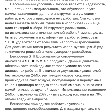
Несомненными условиями выбора являются надежность,
мощность и производительность, это обусловлено уже
самим назначением данного инструмента и условиями
работы, в которых приходится ему работать. Эти условия
нельзя назвать легкими. Удобство в использовании - ещё
один критерий выбора. Инструмент, рассчитанный
на использование в течение полной рабочей смены, должен
быть эргономичным и комфортным в работе. Бензорезы
STIHL удовлетворяют всем этим непростым требованиям.
Для достижения такого результата используется целый ряд
технических решений и конструкторских разработок.
Бензорезы STIHL оснащаются современным
двигателем
STIHL 2-MIX
c продувкой. Данный двигатель
обеспечивает необходимое тяговое усилие во всех
диапазонах работы. В отличие от двухтактных двигателей
без технологии 2-MIX вентиляция камеры сгорания
происходит за счет воздуха, поступающего в перепускные
каналы цилиндра вслед за топливной смесью, а не за счет
самой топливо-воздушной смеси. Использование технологии
2-MIX позволило на 20% снизить расход топлива и на 70%
объем вредных выбросов.
Бензорезам приходится работать в условиях
повышенного пылеобразования. Для защиты двигателя от