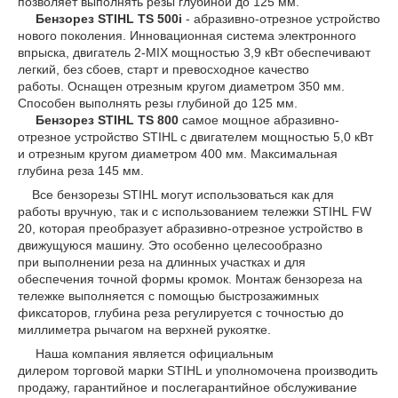
позволяет выполнять резы глубиной до 125 мм.
Бензорез STIHL TS 500i
- абразивно-отрезное устройство
нового поколения. Инновационная система электронного
впрыска, двигатель 2-MIX мощностью 3,9 кВт обеспечивают
легкий, без сбоев, старт и превосходное качество
работы. Оснащен отрезным кругом диаметром 350 мм.
Способен выполнять резы глубиной до 125 мм.
Бензорез STIHL TS 800
самое мощное абразивно-
отрезное устройство STIHL с двигателем мощностью 5,0 кВт
и отрезным кругом диаметром 400 мм. Максимальная
глубина реза 145 мм.
Все бензорезы STIHL могут использоваться как для
работы вручную, так и с использованием тележки STIHL FW
20, которая преобразует абразивно-отрезное устройство в
движущуюся машину. Это особенно целесообразно
при выполнении реза на длинных участках и для
обеспечения точной формы кромок. Монтаж бензореза на
тележке выполняется с помощью быстрозажимных
фиксаторов, глубина реза регулируется с точностью до
миллиметра рычагом на верхней рукоятке.
Наша компания является официальным
дилером торговой марки STIHL и уполномочена производить
продажу, гарантийное и послегарантийное обслуживание