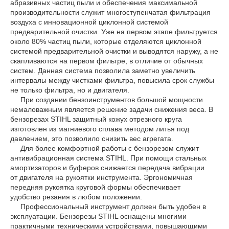
абразивных частиц пыли и обеспечения максимальной
производительности служит многоступенчатая фильтрация
воздуха с инновационной циклонной системой
предварительной очистки. Уже на первом этапе фильтруется
около 80% частиц пыли, которые отделяются циклонной
системой предварительной очистки и выводятся наружу, а не
скапливаются на первом фильтре, в отличие от обычных
систем. Данная система позволила заметно увеличить
интервалы между чистками фильтра, повысила срок службы
не только фильтра, но и двигателя.
При создании бензоинструментов большой мощности
немаловажным является решение задачи снижения веса. В
бензорезах STIHL защитный кожух отрезного круга
изготовлен из магниевого сплава методом литья под
давлением, это позволило снизить вес агрегата.
Для более комфортной работы с бензорезом служит
антивибрационная система STIHL. При помощи стальных
амортизаторов и буферов снижается передача вибрации
от двигателя на рукоятки инструмента. Эргономичная
передняя рукоятка круговой формы обеспечивает
удобство резания в любом положении.
Профессиональный инструмент должен быть удобен в
эксплуатации. Бензорезы STIHL оснащены многими
практичными техническими устройствами, повышающими