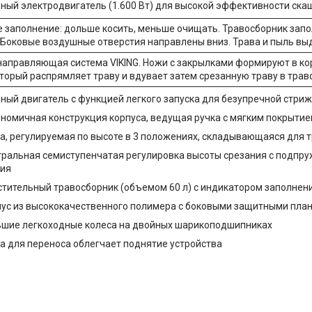
ый электродвигатель (1.600 Вт) для высокой эффективности ска
 заполнение: дольше косить, меньше очищать. Травосборник зап
 Боковые воздушные отверстия направлены вниз. Трава и пыль выд
направляющая система VIKING. Ножи с закрылками формируют в к
оторый распрямляет траву и вдувает затем срезанную траву в трав
ый двигатель с функцией легкого запуска для безупречной стри
номичная конструкция корпуса, ведущая ручка с мягким покрыти
а, регулируемая по высоте в 3 положениях, складывающаяся для 
ральная семиступенчатая регулировка высоты срезания с подпру
ния
тительный травосборник (объемом 60 л) с индикатором заполнен
ус из высококачественного полимера с боковыми защитными пла
шие легкоходные колеса на двойных шарикоподшипниках
а для переноса облегчает поднятие устройства