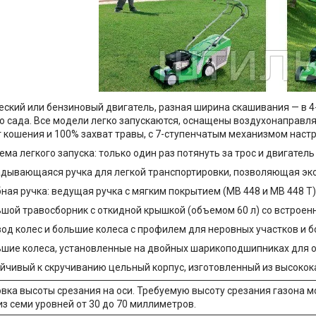
еский или бензиновый двигатель, разная ширина скашивания — в 
о сада. Все модели легко запускаются, оснащены воздухонаправл
 кошения и 100% захват травы, с 7-ступенчатым механизмом наст
ема легкого запуска: только один раз потянуть за трос и двигатель
дывающаяся ручка для легкой транспортировки, позволяющая эк
ная ручка: ведущая ручка с мягким покрытием (MB 448 и MB 448 T)
шой травосборник с откидной крышкой (объемом 60 л) со встрое
од колес и большие колеса с профилем для неровных участков и б
шие колеса, установленные на двойных шарикоподшипниках для 
йчивый к скручиванию цельный корпус, изготовленный из высоко
вка высоты срезания на оси. Требуемую высоту срезания газона 
из семи уровней от 30 до 70 миллиметров.