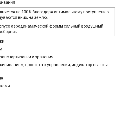
шивания
олняется на 100% благодаря оптимальному поступлению
уваются вниз, на землю.
орпусе аэродинамической формы сильный воздушный
осборник.
жки
ем
транспортировки и хранения
жиниванием, простота в управлении, индикатор высоты
ия
нками