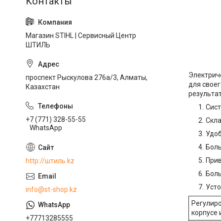
Магазин STIHL | Сервисный Центр
ШТИЛЬ
Электрич
проспект Рыскулова 276а/3, Алматы,
для своег
Казахстан
результат
Сист
+7 (771) 328-55-55
Скла
WhatsApp
Удоб
Боль
Прив
http://штиль.kz
Боль
Усто
info@st-shop.kz
Регулиро
корпусе 
+77713285555