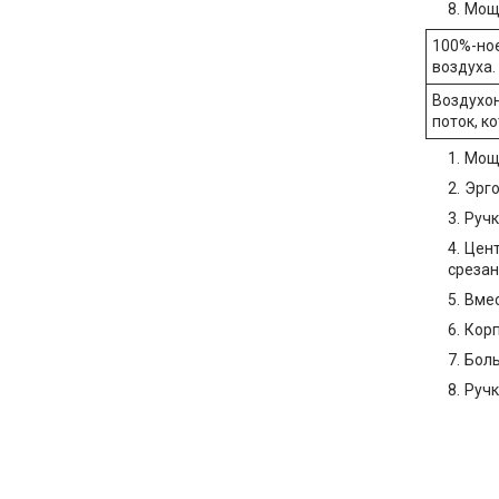
Мощн
100%-ное
воздуха.
Воздухо
поток, к
Мощн
Эрго
Ручк
Цент
среза
Вмес
Корп
Боль
Ручк