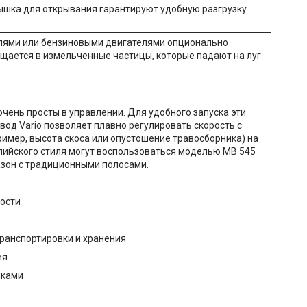
ышка для открывания гарантируют удобную разгрузку
елями или бензиновыми двигателями опционально
ащается в измельченные частицы, которые падают на луг
очень просты в управлении. Для удобного запуска эти
од Vario позволяет плавно регулировать скорость с
имер, высота скоса или опустошение травосборника) на
глийского стиля могут воспользоваться моделью MB 545
азон с традиционными полосами.
ности
транспортировки и хранения
ия
нками