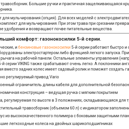
травосборник. Большие ручки и практичная защелкивающаяся кр
рника.
 для мульчирования (опция). Для всех моделей с электродвигат
комплект для мульчирования. При этом трава при срезании превр
ве удобрения и возвращают почве питательные вещества.
ьший комфорт: газонокосилки 5-й серии.
ческие, и
бензиновые газонокосилки
5-й серии работают быстро и 
орудованы электростартером либо функцией легкого запуска. Прив
рычага на рабочей панели. Остальные элементы управления (напр
-й серии VIKING также срабатывают очень легко. А поклонники ан
ая вместо задних колес имеет садовый ролик и поможет создать г
но регулируемый привод Vario
оенный ограничитель длины кабеля для дополнительной безопас
номичная конструкция – ведущая ручка с мягким покрытием
а, регулируемая по высоте в 3 положениях, складывающаяся для 
тительный травосборник (объемом 60 л) с индикатором заполнен
ус из высококачественного полимера с боковыми защитными пла
шие легкоходные колеса на двойных шарикоподшипниках