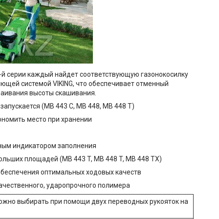
4-й серии каждый найдет соответствующую газонокосилку
яющей системой VIKING, что обеспечивает отменный
раивания высоты скашивания.
 запускается (MB 443 C, MB 448, MB 448 T)
ономить место при хранении
нным индикатором заполнения
ольших площадей (MB 443 T, MB 448 T, MB 448 TX)
обеспечения оптимальных ходовых качеств
качественного, ударопрочного полимера
можно выбирать при помощи двух переводных рукояток на