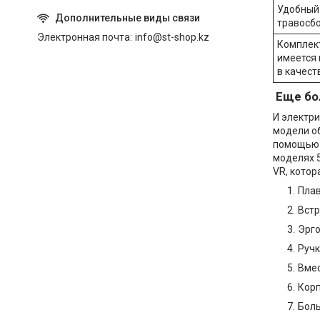
Удобный 
травосбо
Электронная почта
info@st-shop.kz
Комплект
имеется 
в качест
Еще бол
И электри
модели об
помощью 
моделях 5
VR, котор
Плав
Встр
Эрго
Ручк
Вмес
Корп
Боль