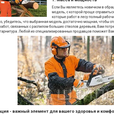
Если Вы являетесь новичком в обра
модель, с которой проще справитьс
которые работ в лесу полный рабочи
о, убедитесь, что выбранная модель достаточно мощная, чтобы с
работ, связанных с распилом больших стволов деревьев, Вам пот
гарнитура. Любой из специализированных продавцов поможет Вам
ация - важный элемент для вашего здоровья и комф