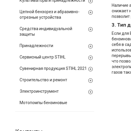
Культиваторы и принадлежности
Наличие а
снижает н
Цепной бензорез и абразивно-
позволит
отрезные устройства
3. Тип 
Средства индивидуальной
Если для 
защиты
бензинова
себя в са
Принадлежности
использов
перерывы.
Сервисный центр STIHL
что позво
электропи
Сувенирная продукция STIHL 2021
газов та
Строительство и ремонт
Электроинструмент
Мотопомпы бензиновые