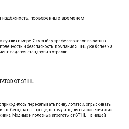
и надёжность, проверенные временем
з лучших в мире. Это выбор профессионалов и частных
говечность и безопасность. Компания STIHL уже более 90
ент, задавая стандарты в отрасли.
АТОВ ОТ STIHL
л: приходилось перекапывать почву лопатой, опрыскивать
и т.п. Сегодня все проще, потому что для выполнения этих
хника. Модные и полезные агрегаты от STIHL – в нашей