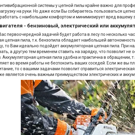
нтивибрационной системы у цепной пилы крайне важно для професс
агрузку на руки. Но даже если Вы собираетесь пользоваться цепн
 работать с наибольшим комфортом и минимизирует вред вашему 
двигателя - бензиновый, электрический или аккумуля
Вас первоочередной задачей будет работа в лесу по несколько ча
я цепная пила, т.к. бензопила обладает наибольшей автономность
ду, то Вам идеально подойдет аккумуляторная цепная пила. При н
ать, а другую тем временем ставить на зарядку, что позволит не
 Аккумуляторная цепная пила удобна и практична в обращении, т
ляет во время работы не беспокоить ваших соседей. Если же вы пл
тание, то с вашими задачами позволит справиться электрическая
кже является очень важным преимуществом электрических и аккум