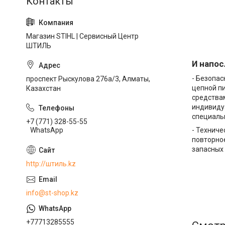
Магазин STIHL | Сервисный Центр
ШТИЛЬ
И напос
- Безопас
проспект Рыскулова 276а/3, Алматы,
цепной п
Казахстан
средствам
индивиду
специаль
+7 (771) 328-55-55
WhatsApp
- Техниче
повторное
запасных 
http://штиль.kz
info@st-shop.kz
+77713285555