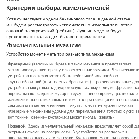
Критерии выбора измельчителей
Хотя существуют модели бензинового типа, в данной статье
мы будем рассматривать исключительно измельчитель веток
садовый электрический (рейтинг). Лучшие модели будут
представлены только для бытового применения.
Измельчительный механизм
Устройство может иметь три разных типа механизма:
Фрезерный
(валочный). Фреза в таком механизме представляет
металлическую шестеренку с заостренными зубьями. В зависимости
устройства шестерня может быть небольшой или наоборот
крупногабаритной (для толстых бревнышек). Профессиональные дор
устройства могут иметь двухроторную систему с двумя фрезами, к
перемалывают садовый мусор в труху. Главное преимущество вало
измельчительного механизма в том, что при помещении в него порос
сам захватывает ее и начинает тянуть, то есть не нужно помогать.
Фрезерные механизмы удобны для перемалывания толстых сухих ве
вот тонкие «свежие» кустарники может иногда «жевать».
Ножевой.
Здесь измельчительный механизм представляет собой ди
острыми ножами на поверхности. В устройстве он расположен
параллельно выходу для загрузки. Кустарники, молодая поросль и в