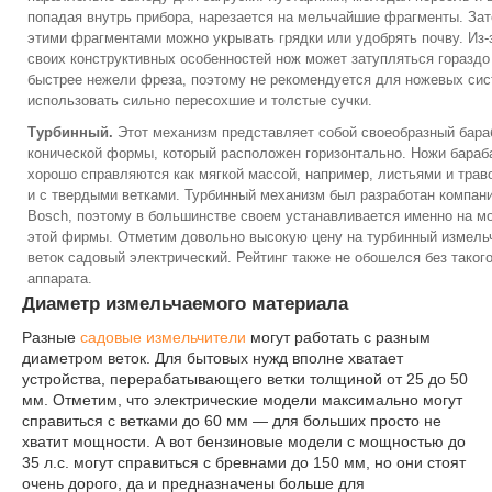
попадая внутрь прибора, нарезается на мельчайшие фрагменты. За
этими фрагментами можно укрывать грядки или удобрять почву. Из-
своих конструктивных особенностей нож может затупляться гораздо
быстрее нежели фреза, поэтому не рекомендуется для ножевых си
использовать сильно пересохшие и толстые сучки.
Турбинный.
Этот механизм представляет собой своеобразный бара
конической формы, который расположен горизонтально. Ножи бараб
хорошо справляются как мягкой массой, например, листьями и траво
и с твердыми ветками. Турбинный механизм был разработан компан
Bosch, поэтому в большинстве своем устанавливается именно на м
этой фирмы. Отметим довольно высокую цену на турбинный измель
веток садовый электрический. Рейтинг также не обошелся без таког
аппарата.
Диаметр измельчаемого материала
Разные
садовые измельчители
могут работать с разным
диаметром веток. Для бытовых нужд вполне хватает
устройства, перерабатывающего ветки толщиной от 25 до 50
мм. Отметим, что электрические модели максимально могут
справиться с ветками до 60 мм — для больших просто не
хватит мощности. А вот бензиновые модели с мощностью до
35 л.с. могут справиться с бревнами до 150 мм, но они стоят
очень дорого, да и предназначены больше для